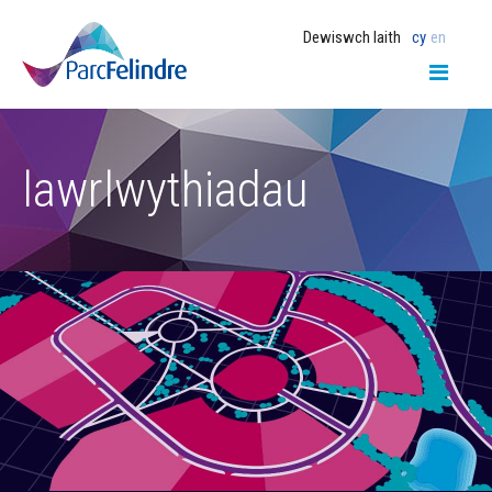
Dewiswch Iaith
cy
en
lawrlwythiadau