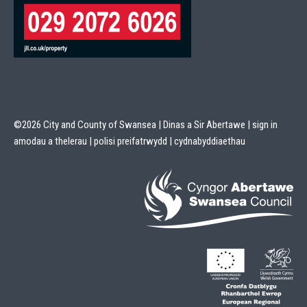
©2026 City and County of Swansea | Dinas a Sir Abertawe |
sign in
amodau a thelerau
|
polisi preifatrwydd
|
cydnabyddiaethau