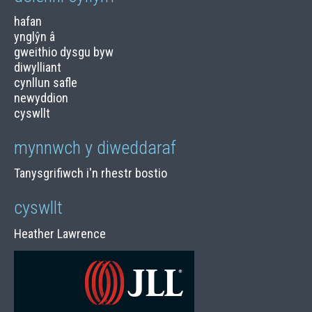
hafan
ynglŷn â
gweithio dysgu byw
diwylliant
cynllun safle
newyddion
cyswllt
mynnwch y diweddaraf
Tanysgrifiwch i'n rhestr bostio
cyswllt
Heather Lawrence