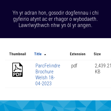
Yn yr adran hon, gosodir dogfennau i chi
gyfeirio atynt ac er rhagor o wybodaeth.
Lawrlwythwch nhw yn ôl yr angen.
Thumbnail
Title
Extension
Size
ParcFelindre
pdf
2,439.2
Brochure
KB
Welsh 18-
04-2023