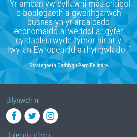
"Yr amcan yw cyflawni màs critigol
o boblogaeth a gweithgarwch
busnes yn yr ardaloedd
economaidd allweddol ar gyfer
cystadleurwydd tymor hir ar y
llwyfan Ewropeaidd a rhyngwladol.”
Strategaeth Datblygu Parc Felindre
dilynwch ni
dolenni cyflym